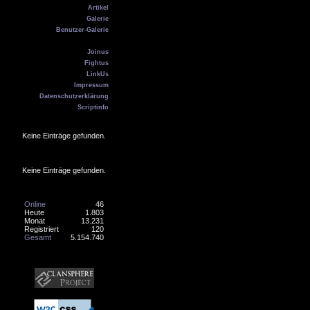
Artikel
Galerie
Benutzer-Galerie
Kontakt
Joinus
Fightus
LinkUs
Impressum
Datenschutzerklärung
Scriptinfo
Geburtstag
Keine Einträge gefunden.
Online
Keine Einträge gefunden.
Counter
Online
46
Heute
1.803
Monat
13.231
Registriert
120
Gesamt
5.154.740
Banner