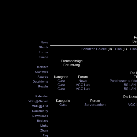
F
Main
Be
News
Gbook
Benutzer-Galerie
(0) -
Clan
(1) -
Clan
Forum
Suche
Forumbeiträge
VGC
Forumrang
Member
Clanwars
Die 
Kategorie
Forum
T
Awards
Gast
News
Punkbuster auf dem
Geschichte
Gast
VGC Lan
BS-LAN 
Regeln
Gast
VGC Lan
BS-LAN 
Service
Kalender
Die letzt
Kategorie
Forum
VGC-]|[-Server
Gast
Serversachen
VGC M
VGC-]|[-TS3
Community
Downloads
Replays
Links
Zitate
Faq