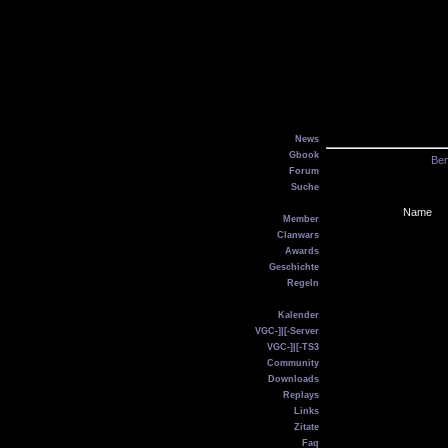
Main
News
Gbook
Ben
Forum
Suche
VGC
Name
Member
Clanwars
Awards
Geschichte
Regeln
Service
Kalender
VGC-]|[-Server
VGC-]|[-TS3
Community
Downloads
Replays
Links
Zitate
Faq