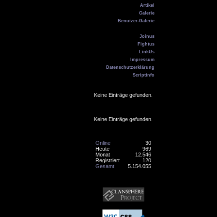
Artikel
Galerie
Benutzer-Galerie
Kontakt
Joinus
Fightus
LinkUs
Impressum
Datenschutzerklärung
Scriptinfo
Geburtstag
Keine Einträge gefunden.
Online
Keine Einträge gefunden.
Counter
Online
30
Heute
969
Monat
12.546
Registriert
120
Gesamt
5.154.055
Banner