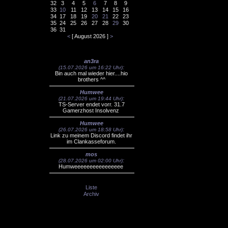
32
3
4
5
6
7
8
9
33
10
11
12
13
14
15
16
34
17
18
19
20
21
22
23
35
24
25
26
27
28
29
30
36
31
<
[ August 2026 ]
>
Laberecke
an3ra
:
(15.07.2026 um 16:22 Uhr)
Bin auch mal wieder hier....hio
brothers ^^
Humwee
:
(21.07.2026 um 19:44 Uhr)
TS-Server endet vorr. 31.7
Gamerzhost Insolvenz
Humwee
:
(26.07.2026 um 18:58 Uhr)
Link zu meinem Discord findet ihr
im Clankasseforum.
mos
:
(28.07.2026 um 02:00 Uhr)
Humweeeeeeeeeeeeeeee
Liste
Archiv