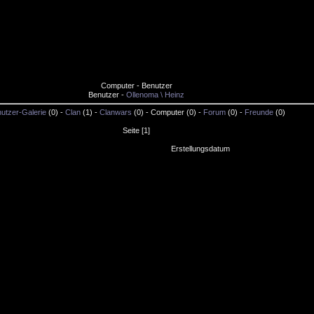
Computer - Benutzer
Benutzer -
Ollenoma \ Heinz
utzer-Galerie
(0) -
Clan
(1) -
Clanwars
(0) - Computer (0) -
Forum
(0) -
Freunde
(0)
Seite [1]
Erstellungsdatum