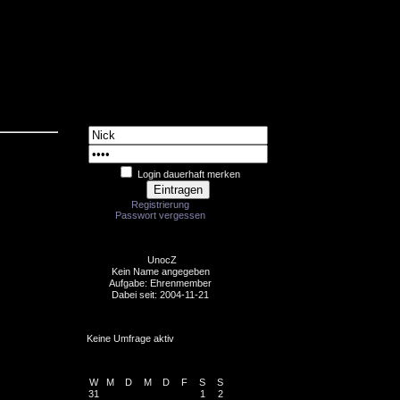
Login
Login dauerhaft merken
Registrierung
Passwort vergessen
Random Member
UnocZ
Kein Name angegeben
Aufgabe: Ehrenmember
Dabei seit: 2004-11-21
Votes
Keine Umfrage aktiv
Kalender
W
M
D
M
D
F
S
S
31
1
2