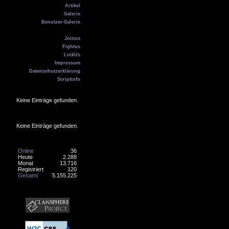
Artikel
Galerie
Benutzer-Galerie
Kontakt
Joinus
Fightus
LinkUs
Impressum
Datenschutzerklärung
Scriptinfo
Geburtstag
Keine Einträge gefunden.
Online
Keine Einträge gefunden.
Counter
Online
36
Heute
2.288
Monat
13.716
Registriert
120
Gesamt
5.155.225
Banner