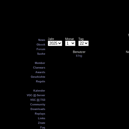
Main
Jahr
Monat
Tag
News
Gbook
Forum
Benutzer
Ne
Suche
k!ng
VGC
Member
Clanwars
Awards
Geschichte
Regeln
Service
Kalender
VGC-]|[-Server
VGC-]|[-TS3
Community
Downloads
Replays
Links
Zitate
Faq