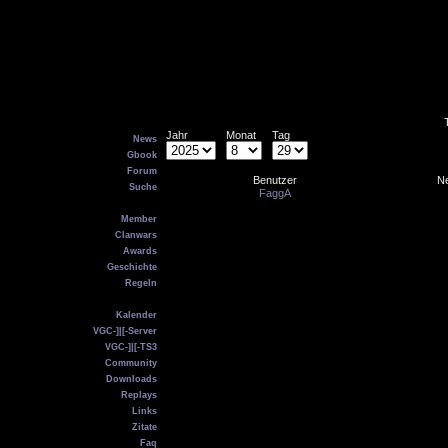
Main
Jahr
Monat
Tag
News
Gbook
Forum
Benutzer
Ne
Suche
FaggA
VGC
Member
Clanwars
Awards
Geschichte
Regeln
Service
Kalender
VGC-]|[-Server
VGC-]|[-TS3
Community
Downloads
Replays
Links
Zitate
Faq