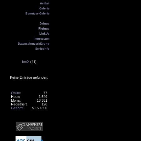
Artikel
Galerie
Benutzer-Galerie
Kontakt
Joinus
Fightus
LinkUs
Impressum
Datenschutzerklärung
Scriptinfo
Geburtstag
brnX
(41)
Online
Keine Einträge gefunden.
Counter
Online
77
Heute
1.549
Monat
18.381
Registriert
120
Gesamt
5.159.890
Banner