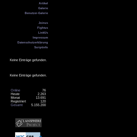
Artikel
Galerie
Benutzer-Galerie
Kontakt
Joinus
Fightus
LinkUs
Impressum
Datenschutzerklärung
Scriptinfo
Geburtstag
Keine Einträge gefunden.
Online
Keine Einträge gefunden.
Counter
Online
76
Heute
2.263
Monat
13.691
Registriert
120
Gesamt
5.155.200
Banner