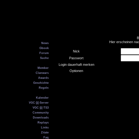
B
Main
Hier erscheinen na
News
Gbook
Nick
Forum
Passwort
Suche
VGC
Login dauerhaft merken
Member
Optionen
Clanwars
Awards
Geschichte
Regeln
Service
Kalender
VGC-]|[-Server
VGC-]|[-TS3
Community
Downloads
Replays
Links
Zitate
Faq