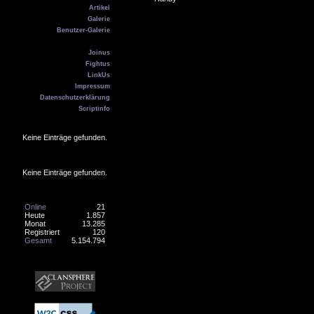
Artikel
Galerie
Benutzer-Galerie
Kontakt
Joinus
Fightus
LinkUs
Impressum
Datenschutzerklärung
Scriptinfo
Geburtstag
Keine Einträge gefunden.
Online
Keine Einträge gefunden.
Counter
Online
21
Heute
1.857
Monat
13.285
Registriert
120
Gesamt
5.154.794
Banner