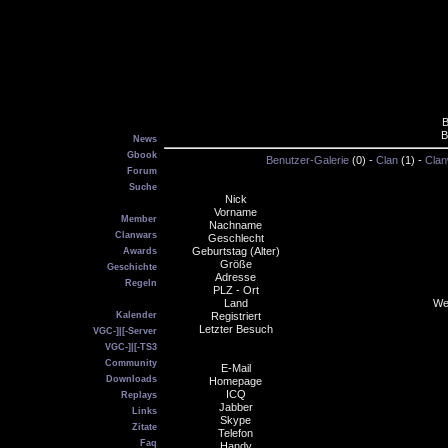
B
Main
B
News
Gbook
Benutzer-Galerie
(0) -
Clan
(1) -
Clan
Forum
Suche
Nick
VGC
Vorname
Member
Nachname
Clanwars
Geschlecht
Geburtstag (Alter)
Awards
Größe
Geschichte
Adresse
Regeln
PLZ - Ort
Service
Land
Wei
Kalender
Registriert
Letzter Besuch
VGC-]|[-Server
VGC-]|[-TS3
Community
E-Mail
Downloads
Homepage
ICQ
Replays
Jabber
Links
Skype
Zitate
Telefon
Faq
Handy