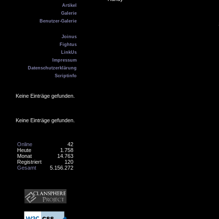
Artikel
Galerie
Benutzer-Galerie
Kontakt
Joinus
Fightus
LinkUs
Impressum
Datenschutzerklärung
Scriptinfo
Geburtstag
Keine Einträge gefunden.
Online
Keine Einträge gefunden.
Counter
Online
42
Heute
1.758
Monat
14.763
Registriert
120
Gesamt
5.156.272
Banner