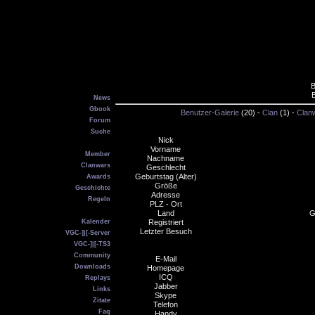
B
Main
News
Gbook
Benutzer-Galerie
(20) -
Clan
(1) -
Clan
Forum
Suche
Nick
VGC
Vorname
Member
Nachname
Clanwars
Geschlecht
Geburtstag (Alter)
Awards
Größe
Geschichte
Adresse
Regeln
PLZ - Ort
Service
Land
Gr
Kalender
Registriert
Letzter Besuch
VGC-]|[-Server
VGC-]|[-TS3
Community
E-Mail
Downloads
Homepage
ICQ
Replays
Jabber
Links
Skype
Zitate
Telefon
Faq
Handy